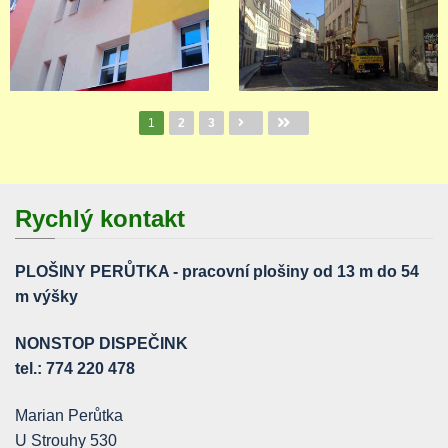
Stránky
1
2
3
Rychlý kontakt
PLOŠINY PERŮTKA - pracovní plošiny od 13 m do 54
m výšky
NONSTOP DISPEČINK
tel.: 774 220 478
Marian Perůtka
U Strouhy 530