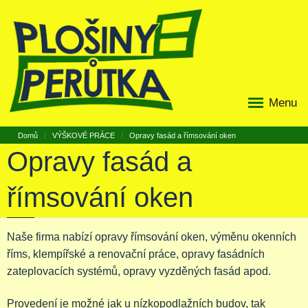
Menu
Domů
VÝŠKOVÉ PRÁCE
Opravy fasád a římsování oken
Opravy fasád a
římsování oken
Naše firma nabízí opravy římsování oken, výměnu okenních
říms, klempířské a renovační práce, opravy fasádních
zateplovacích systémů, opravy vyzděných fasád apod.
Provedení je možné jak u nízkopodlažních budov, tak